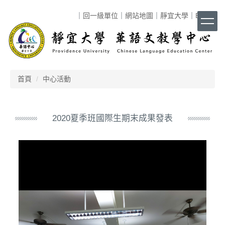
跳
｜
回一級單位
｜
網站地圖
｜
靜宜大學
｜
ENG
｜
到
主
要
內
容
區
首頁
中心活動
2020夏季班國際生期末成果發表