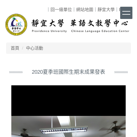
跳
｜
回一級單位
｜
網站地圖
｜
靜宜大學
｜
ENG
｜
到
主
要
內
容
區
首頁
中心活動
2020夏季班國際生期末成果發表