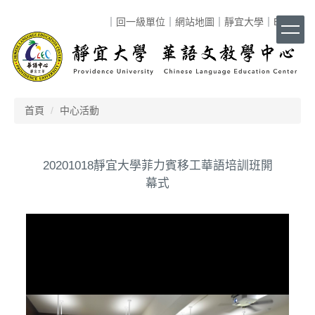
跳
｜
回一級單位
｜
網站地圖
｜
靜宜大學
｜
ENG
｜
到
主
要
內
容
區
首頁
中心活動
20201018靜宜大學菲力賓移工華語培訓班開
幕式