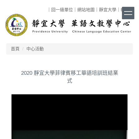
跳
｜
回一級單位
｜
網站地圖
｜
靜宜大學
｜
ENG
｜
到
主
要
內
容
區
首頁
中心活動
2020 靜宜大學菲律賓移工華語培訓班結業
式