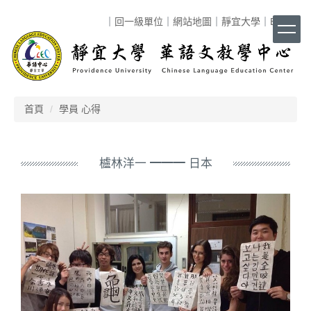
跳
｜
回一級單位
｜
網站地圖
｜
靜宜大學
｜
ENG
｜
到
主
要
內
容
區
首頁
學員 心得
櫨林洋一 ━━━ 日本