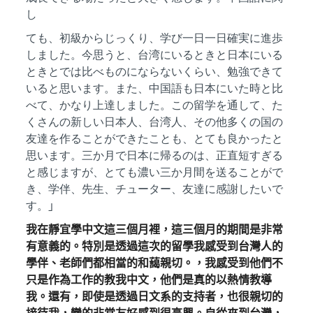
し
ても、初級からじっくり、学び一日一日確実に進歩
しました。今思うと、台湾にいるときと日本にいる
ときとでは比べものにならないくらい、勉強できて
いると思います。また、中国語も日本にいた時と比
べて、かなり上達しました。この留学を通して、た
くさんの新しい日本人、台湾人、その他多くの国の
友達を作ることができたことも、とても良かったと
思います。三か月で日本に帰るのは、正直短すぎる
と感じますが、とても濃い三か月間を送ることがで
き、学伴、先生、チューター、友達に感謝したいで
す。
」
我在靜宜學中文這三個月裡，這三個月的期間是非常
有意義的。特別是透過這次的留學我感受到台灣人的
學伴、老師們都相當的和藹親切。，我感受到他們不
只是作為工作的教我中文，他們是真的以熱情教導
我。還有，即使是透過日文系的支持者，也很親切的