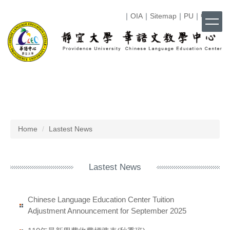
Jump
｜
OIA
｜
Sitemap
｜
PU
｜
中文
｜
to
the
main
content
block
Home
Lastest News
Lastest News
Chinese Language Education Center Tuition
Adjustment Announcement for September 2025